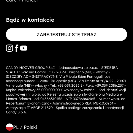
Bądź w kontakcie
ZAREJESTRUJ SIĘ TERAZ
CANDY HOOVER GROUP S.r.I. - jednoosobowa sp. z.o.o. - SIEDZIBA
STATUTOWA: Via Comolli, 57 - 20861 Brugherio (MB) - Włochy -
SIEDZIBY ADMINISTRACYJNE: Via Privata Eden Fumagalli bez
nadanego numeru - 20861 Brugherio (MB) i Via Trento nr 20/A-22 - 20871
Vimercate (MB) - Włochy - Tel.: +39.039.2086.1 - Faks: +39.039.2086.237 -
Kapitał zakładowy 35.000.000,00 € wpłacony w całości - Kod identyfikacji
podatkowej i nr wpisu do Rejestru przedsiębiorstw dla rejonu Mediolan-
Monza-Brianza-Lodi 04666310158 - NIP 00786860965 - Numer wpisu do
Repertorium Ekonomiczno - Administracyjnego REA: MB-1033934 -
Autoryzacja IT AEOF 211870 - Spółka podlega zarządzaniu i koordynacji
Candy S.p.A.
PL / Polski