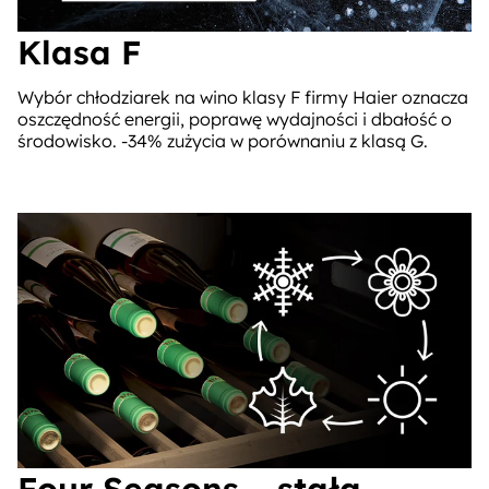
Klasa F
Wybór chłodziarek na wino klasy F firmy Haier oznacza
oszczędność energii, poprawę wydajności i dbałość o
środowisko. -34% zużycia w porównaniu z klasą G.
Four Seasons – stała