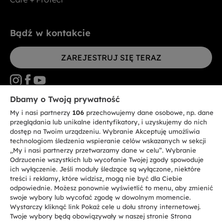
Bądź w kontakcie
ZAREJESTRUJ SIĘ TERAZ
Dbamy o Twoją prywatność
My i nasi partnerzy
106
przechowujemy dane osobowe, np. dane
CANDY HOOVER GROUP S.r.I. - jednoosobowa sp. z.o.o. - SIEDZIBA
STATUTOWA: Via Comolli, 57 - 20861 Brugherio (MB) - Włochy -
przeglądania lub unikalne identyfikatory, i uzyskujemy do nich
SIEDZIBY ADMINISTRACYJNE: Via Privata Eden Fumagalli bez
dostęp na Twoim urządzeniu. Wybranie Akceptuję umożliwia
nadanego numeru - 20861 Brugherio (MB) i Via Trento nr 20/A-22 - 20871
technologiom śledzenia wspieranie celów wskazanych w sekcji
Vimercate (MB) - Włochy - Tel.: +39.039.2086.1 - Faks: +39.039.2086.237 -
Kapitał zakładowy 35.000.000,00 € wpłacony w całości - Kod identyfikacji
„My i nasi partnerzy przetwarzamy dane w celu”. Wybranie
podatkowej i nr wpisu do Rejestru przedsiębiorstw dla rejonu Mediolan-
Odrzucenie wszystkich lub wycofanie Twojej zgody spowoduje
Monza-Brianza-Lodi 04666310158 - NIP 00786860965 - Numer wpisu do
ich wyłączenie. Jeśli moduły śledzące są wyłączone, niektóre
Repertorium Ekonomiczno - Administracyjnego REA: MB-1033934 -
treści i reklamy, które widzisz, mogą nie być dla Ciebie
Autoryzacja IT AEOF 211870 - Spółka podlega zarządzaniu i koordynacji
Candy S.p.A.
odpowiednie. Możesz ponownie wyświetlić to menu, aby zmienić
swoje wybory lub wycofać zgodę w dowolnym momencie.
Wystarczy kliknąć link Pokaż cele u dołu strony internetowej.
PL / Polski
Twoje wybory będą obowiązywały w naszej stronie Strona