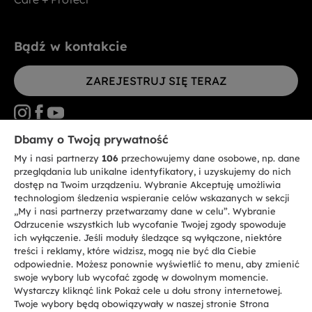
Bądź w kontakcie
ZAREJESTRUJ SIĘ TERAZ
Dbamy o Twoją prywatność
My i nasi partnerzy
106
przechowujemy dane osobowe, np. dane
CANDY HOOVER GROUP S.r.I. - jednoosobowa sp. z.o.o. - SIEDZIBA
STATUTOWA: Via Comolli, 57 - 20861 Brugherio (MB) - Włochy -
przeglądania lub unikalne identyfikatory, i uzyskujemy do nich
SIEDZIBY ADMINISTRACYJNE: Via Privata Eden Fumagalli bez
dostęp na Twoim urządzeniu. Wybranie Akceptuję umożliwia
nadanego numeru - 20861 Brugherio (MB) i Via Trento nr 20/A-22 - 20871
technologiom śledzenia wspieranie celów wskazanych w sekcji
Vimercate (MB) - Włochy - Tel.: +39.039.2086.1 - Faks: +39.039.2086.237 -
Kapitał zakładowy 35.000.000,00 € wpłacony w całości - Kod identyfikacji
„My i nasi partnerzy przetwarzamy dane w celu”. Wybranie
podatkowej i nr wpisu do Rejestru przedsiębiorstw dla rejonu Mediolan-
Odrzucenie wszystkich lub wycofanie Twojej zgody spowoduje
Monza-Brianza-Lodi 04666310158 - NIP 00786860965 - Numer wpisu do
ich wyłączenie. Jeśli moduły śledzące są wyłączone, niektóre
Repertorium Ekonomiczno - Administracyjnego REA: MB-1033934 -
treści i reklamy, które widzisz, mogą nie być dla Ciebie
Autoryzacja IT AEOF 211870 - Spółka podlega zarządzaniu i koordynacji
Candy S.p.A.
odpowiednie. Możesz ponownie wyświetlić to menu, aby zmienić
swoje wybory lub wycofać zgodę w dowolnym momencie.
Wystarczy kliknąć link Pokaż cele u dołu strony internetowej.
PL / Polski
Twoje wybory będą obowiązywały w naszej stronie Strona