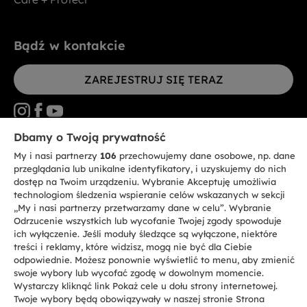
Bądź w kontakcie
ZAREJESTRUJ SIĘ TERAZ
Dbamy o Twoją prywatność
My i nasi partnerzy
106
przechowujemy dane osobowe, np. dane
CANDY HOOVER GROUP S.r.I. - jednoosobowa sp. z.o.o. - SIEDZIBA
STATUTOWA: Via Comolli, 57 - 20861 Brugherio (MB) - Włochy -
przeglądania lub unikalne identyfikatory, i uzyskujemy do nich
SIEDZIBY ADMINISTRACYJNE: Via Privata Eden Fumagalli bez
dostęp na Twoim urządzeniu. Wybranie Akceptuję umożliwia
nadanego numeru - 20861 Brugherio (MB) i Via Trento nr 20/A-22 - 20871
technologiom śledzenia wspieranie celów wskazanych w sekcji
Vimercate (MB) - Włochy - Tel.: +39.039.2086.1 - Faks: +39.039.2086.237 -
Kapitał zakładowy 35.000.000,00 € wpłacony w całości - Kod identyfikacji
„My i nasi partnerzy przetwarzamy dane w celu”. Wybranie
podatkowej i nr wpisu do Rejestru przedsiębiorstw dla rejonu Mediolan-
Odrzucenie wszystkich lub wycofanie Twojej zgody spowoduje
Monza-Brianza-Lodi 04666310158 - NIP 00786860965 - Numer wpisu do
ich wyłączenie. Jeśli moduły śledzące są wyłączone, niektóre
Repertorium Ekonomiczno - Administracyjnego REA: MB-1033934 -
treści i reklamy, które widzisz, mogą nie być dla Ciebie
Autoryzacja IT AEOF 211870 - Spółka podlega zarządzaniu i koordynacji
Candy S.p.A.
odpowiednie. Możesz ponownie wyświetlić to menu, aby zmienić
swoje wybory lub wycofać zgodę w dowolnym momencie.
Wystarczy kliknąć link Pokaż cele u dołu strony internetowej.
PL / Polski
Twoje wybory będą obowiązywały w naszej stronie Strona