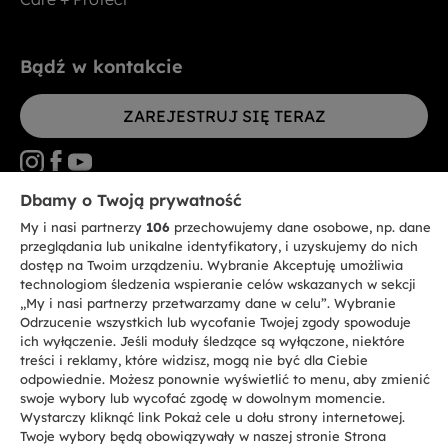
Bądź w kontakcie
ZAREJESTRUJ SIĘ TERAZ
Dbamy o Twoją prywatność
My i nasi partnerzy
106
przechowujemy dane osobowe, np. dane
CANDY HOOVER GROUP S.r.I. - jednoosobowa sp. z.o.o. - SIEDZIBA
STATUTOWA: Via Comolli, 57 - 20861 Brugherio (MB) - Włochy -
przeglądania lub unikalne identyfikatory, i uzyskujemy do nich
SIEDZIBY ADMINISTRACYJNE: Via Privata Eden Fumagalli bez
dostęp na Twoim urządzeniu. Wybranie Akceptuję umożliwia
nadanego numeru - 20861 Brugherio (MB) i Via Trento nr 20/A-22 - 20871
technologiom śledzenia wspieranie celów wskazanych w sekcji
Vimercate (MB) - Włochy - Tel.: +39.039.2086.1 - Faks: +39.039.2086.237 -
Kapitał zakładowy 35.000.000,00 € wpłacony w całości - Kod identyfikacji
„My i nasi partnerzy przetwarzamy dane w celu”. Wybranie
podatkowej i nr wpisu do Rejestru przedsiębiorstw dla rejonu Mediolan-
Odrzucenie wszystkich lub wycofanie Twojej zgody spowoduje
Monza-Brianza-Lodi 04666310158 - NIP 00786860965 - Numer wpisu do
ich wyłączenie. Jeśli moduły śledzące są wyłączone, niektóre
Repertorium Ekonomiczno - Administracyjnego REA: MB-1033934 -
treści i reklamy, które widzisz, mogą nie być dla Ciebie
Autoryzacja IT AEOF 211870 - Spółka podlega zarządzaniu i koordynacji
Candy S.p.A.
odpowiednie. Możesz ponownie wyświetlić to menu, aby zmienić
swoje wybory lub wycofać zgodę w dowolnym momencie.
Wystarczy kliknąć link Pokaż cele u dołu strony internetowej.
PL / Polski
Twoje wybory będą obowiązywały w naszej stronie Strona