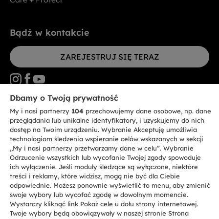
Bądź w kontakcie
ZAREJESTRUJ SIĘ TERAZ
Dbamy o Twoją prywatność
My i nasi partnerzy
104
przechowujemy dane osobowe, np. dane
CANDY HOOVER GROUP S.r.I. - jednoosobowa sp. z.o.o. - SIEDZIBA
STATUTOWA: Via Comolli, 57 - 20861 Brugherio (MB) - Włochy -
przeglądania lub unikalne identyfikatory, i uzyskujemy do nich
SIEDZIBY ADMINISTRACYJNE: Via Privata Eden Fumagalli bez
dostęp na Twoim urządzeniu. Wybranie Akceptuję umożliwia
nadanego numeru - 20861 Brugherio (MB) i Via Trento nr 20/A-22 - 20871
technologiom śledzenia wspieranie celów wskazanych w sekcji
Vimercate (MB) - Włochy - Tel.: +39.039.2086.1 - Faks: +39.039.2086.237 -
Kapitał zakładowy 35.000.000,00 € wpłacony w całości - Kod identyfikacji
„My i nasi partnerzy przetwarzamy dane w celu”. Wybranie
podatkowej i nr wpisu do Rejestru przedsiębiorstw dla rejonu Mediolan-
Odrzucenie wszystkich lub wycofanie Twojej zgody spowoduje
Monza-Brianza-Lodi 04666310158 - NIP 00786860965 - Numer wpisu do
ich wyłączenie. Jeśli moduły śledzące są wyłączone, niektóre
Repertorium Ekonomiczno - Administracyjnego REA: MB-1033934 -
treści i reklamy, które widzisz, mogą nie być dla Ciebie
Autoryzacja IT AEOF 211870 - Spółka podlega zarządzaniu i koordynacji
Candy S.p.A.
odpowiednie. Możesz ponownie wyświetlić to menu, aby zmienić
swoje wybory lub wycofać zgodę w dowolnym momencie.
Wystarczy kliknąć link Pokaż cele u dołu strony internetowej.
PL / Polski
Twoje wybory będą obowiązywały w naszej stronie Strona