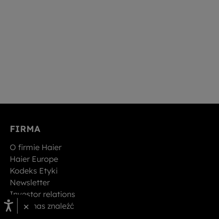
FIRMA
O firmie Haier
Haier Europe
Kodeks Etyki
Newsletter
Investor relations
×
Gdzie nas znaleźć