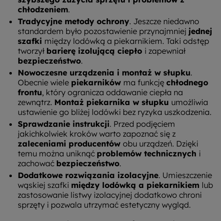
chłodzeniem
.
Tradycyjne metody ochrony
. Jeszcze niedawno
standardem było pozostawienie przynajmniej
jednej
szafki
między lodówką a piekarnikiem. Taki odstęp
tworzył
barierę izolującą ciepło
i zapewniał
bezpieczeństwo
.
Nowoczesne urządzenia i montaż w słupku
.
Obecnie wiele
piekarników
ma funkcję
chłodnego
frontu
, który ogranicza oddawanie ciepła na
zewnątrz.
Montaż piekarnika w słupku
umożliwia
ustawienie go bliżej lodówki bez ryzyka uszkodzenia.
Sprawdzanie instrukcji
. Przed podjęciem
jakichkolwiek kroków warto zapoznać się z
zaleceniami producentów
obu urządzeń. Dzięki
temu można uniknąć
problemów technicznych
i
zachować
bezpieczeństwo
.
Dodatkowe rozwiązania izolacyjne
. Umieszczenie
wąskiej szafki
między lodówką a piekarnikiem
lub
zastosowanie listwy izolacyjnej dodatkowo chroni
sprzęty i pozwala utrzymać estetyczny wygląd.