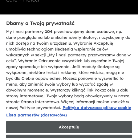
Bądź w kontakcie
Dbamy o Twoją prywatność
My i nasi partnerzy
104
przechowujemy dane osobowe, np.
ZAREJESTRUJ SIĘ TERAZ
dane przeglądania lub unikalne identyfikatory, i uzyskujemy do
nich dostęp na Twoim urządzeniu. Wybranie Akceptuję
umożliwia technologiom śledzenia wspieranie celów
wskazanych w sekcji „My i nasi partnerzy przetwarzamy dane w
celu”. Wybranie Odrzucenie wszystkich lub wycofanie Twojej
zgody spowoduje ich wyłączenie. Jeśli moduły śledzące są
CANDY HOOVER GROUP S.r.I. - jednoosobowa sp. z.o.o. - SIEDZIBA
wyłączone, niektóre treści i reklamy, które widzisz, mogą nie
STATUTOWA: Via Comolli, 57 - 20861 Brugherio (MB) - Włochy -
być dla Ciebie odpowiednie. Możesz ponownie wyświetlić to
SIEDZIBY ADMINISTRACYJNE: Via Privata Eden Fumagalli bez
nadanego numeru - 20861 Brugherio (MB) i Via Trento nr 20/A-22 - 20871
menu, aby zmienić swoje wybory lub wycofać zgodę w
Vimercate (MB) - Włochy - Tel.: +39.039.2086.1 - Faks: +39.039.2086.237 -
dowolnym momencie. Wystarczy kliknąć link Pokaż cele u dołu
Kapitał zakładowy 35.000.000,00 € wpłacony w całości - Kod identyfikacji
strony internetowej. Twoje wybory będą obowiązywały w naszej
podatkowej i nr wpisu do Rejestru przedsiębiorstw dla rejonu Mediolan-
stronie Strona internetowa. Więcej informacji można znaleźć w
Monza-Brianza-Lodi 04666310158 - NIP 00786860965 - Numer wpisu do
Repertorium Ekonomiczno - Administracyjnego REA: MB-1033934 -
naszej Polityce prywatności.
Polityka dotyczaca plikow cookie
Autoryzacja IT AEOF 211870 - Spółka podlega zarządzaniu i koordynacji
Lista partnerów (dostawców)
Candy S.p.A.
Akceptuję
PL / Polski