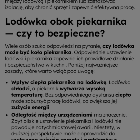
między lodówką i piekarnikiem lub zastosować
izolację, aby chronić sprzęt i zapewnić efektywną pracę.
Lodówka obok piekarnika
— czy to bezpieczne?
Wiele osób szuka odpowiedzi na pytanie,
czy lodówka
może być koło piekarnika
. Odpowiednie ustawienie
lodówki i piekarnika zapewnia ich prawidłowe działanie
i bezpieczeństwo w kuchni. Poniżej najważniejsze
zasady, które warto wziąć pod uwagę:
Wpływ ciepła piekarnika na lodówkę
. Lodówka
chłodzi
, a piekarnik
wytwarza wysoką
temperaturę
. Bez odpowiedniego dystansu
ciepło
może zaburzyć pracę lodówki, co zwiększa jej
zużycie energii
.
Odległość między urządzeniami
ma znaczenie.
Zbyt bliskie ustawienie piekarnika i lodówki nie
powoduje natychmiastowej awarii. Niestety, w
dłuższej perspektywie może doprowadzić do
szybszego zużycia sprzętu i problemów z