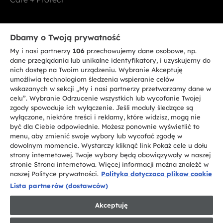
Bądź w kontakcie
Dbamy o Twoją prywatność
My i nasi partnerzy
106
przechowujemy dane osobowe, np.
ZAREJESTRUJ SIĘ TERAZ
dane przeglądania lub unikalne identyfikatory, i uzyskujemy do
nich dostęp na Twoim urządzeniu. Wybranie Akceptuję
umożliwia technologiom śledzenia wspieranie celów
wskazanych w sekcji „My i nasi partnerzy przetwarzamy dane w
celu”. Wybranie Odrzucenie wszystkich lub wycofanie Twojej
zgody spowoduje ich wyłączenie. Jeśli moduły śledzące są
CANDY HOOVER GROUP S.r.I. - jednoosobowa sp. z.o.o. - SIEDZIBA
wyłączone, niektóre treści i reklamy, które widzisz, mogą nie
STATUTOWA: Via Comolli, 57 - 20861 Brugherio (MB) - Włochy -
być dla Ciebie odpowiednie. Możesz ponownie wyświetlić to
SIEDZIBY ADMINISTRACYJNE: Via Privata Eden Fumagalli bez
nadanego numeru - 20861 Brugherio (MB) i Via Trento nr 20/A-22 - 20871
menu, aby zmienić swoje wybory lub wycofać zgodę w
Vimercate (MB) - Włochy - Tel.: +39.039.2086.1 - Faks: +39.039.2086.237 -
dowolnym momencie. Wystarczy kliknąć link Pokaż cele u dołu
Kapitał zakładowy 35.000.000,00 € wpłacony w całości - Kod identyfikacji
strony internetowej. Twoje wybory będą obowiązywały w naszej
podatkowej i nr wpisu do Rejestru przedsiębiorstw dla rejonu Mediolan-
stronie Strona internetowa. Więcej informacji można znaleźć w
Monza-Brianza-Lodi 04666310158 - NIP 00786860965 - Numer wpisu do
Repertorium Ekonomiczno - Administracyjnego REA: MB-1033934 -
naszej Polityce prywatności.
Polityka dotyczaca plikow cookie
Autoryzacja IT AEOF 211870 - Spółka podlega zarządzaniu i koordynacji
Lista partnerów (dostawców)
Candy S.p.A.
Akceptuję
PL / Polski