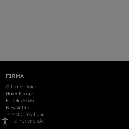
FIRMA
O firmie Haier
Haier Europe
Kodeks Etyki
Newsletter
Investor relations
×
Gdzie nas znaleźć