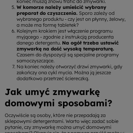
koniec muszą znowu trafić do zmywarki.
W komorze należy umieścić wybrany
preparat do czyszczenia.
Sporo zależy od
wybranego produktu - czy jest on płynny, żelowy,
a może ma formę tabletek?
Kolejnym krokiem jest włączenie programu
myjącego - zgodnie z instrukcją producenta
danego detergentu.
Na ogół trzeba ustawić
zmywarkę na dość wysoką temperaturę.
Czasem do dyspozycji są specjalne programy
samoczyszczące.
Na koniec należy otworzyć drzwi zmywarki, gdy
zakończy ona cykl mycia. Można ją jeszcze
dodatkowo przetrzeć ściereczką.
Jak umyć zmywarkę
domowymi sposobami?
Oczywiście są osoby, które nie przepadają za
sklepowymi detergentami. Warto więc zadać sobie
pytanie, czy zmywarkę można umyć domowymi
sposobami? Okazuje się, że z pomocą przyjść może w