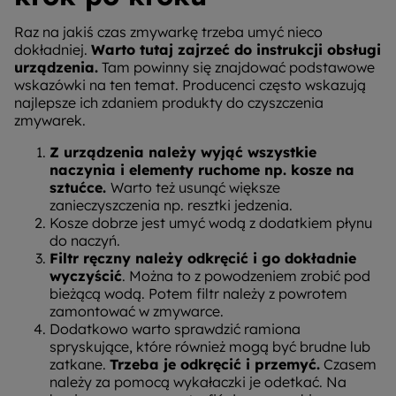
Raz na jakiś czas zmywarkę trzeba umyć nieco
dokładniej.
Warto tutaj zajrzeć do instrukcji obsługi
urządzenia.
Tam powinny się znajdować podstawowe
wskazówki na ten temat. Producenci często wskazują
najlepsze ich zdaniem produkty do czyszczenia
zmywarek.
Z urządzenia należy wyjąć wszystkie
naczynia i elementy ruchome np. kosze na
sztućce.
Warto też usunąć większe
zanieczyszczenia np. resztki jedzenia.
Kosze dobrze jest umyć wodą z dodatkiem płynu
do naczyń.
Filtr ręczny należy odkręcić i go dokładnie
wyczyścić
. Można to z powodzeniem zrobić pod
bieżącą wodą. Potem filtr należy z powrotem
zamontować w zmywarce.
Dodatkowo warto sprawdzić ramiona
spryskujące, które również mogą być brudne lub
zatkane.
Trzeba je odkręcić i przemyć.
Czasem
należy za pomocą wykałaczki je odetkać. Na