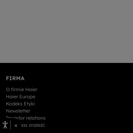
FIRMA
O firmie Haier
Haier Europe
Kodeks Etyki
Newsletter
Investor relations
×
Gdzie nas znaleźć