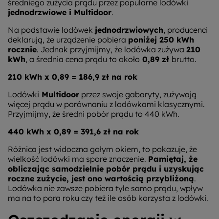
średniego zużycia prądu przez popularne lodówki
jednodrzwiowe i Multidoor
.
Na podstawie lodówek
jednodrzwiowych
, producenci
deklarują, że urządzenie pobiera
poniżej 250 kWh
rocznie
. Jednak przyjmijmy, że lodówka zużywa
210
kWh
, a średnia cena prądu to około
0,89 zł
brutto.
210 kWh x 0,89 = 186,9 zł na rok
Lodówki
Multidoor
przez swoje gabaryty, zużywają
więcej prądu w porównaniu z lodówkami klasycznymi.
Przyjmijmy, że średni pobór prądu to 440 kWh.
440 kWh x 0,89 = 391,6 zł na rok
Różnica jest widoczna gołym okiem, to pokazuje, że
wielkość lodówki ma spore znaczenie.
Pamiętaj, że
obliczając samodzielnie pobór prądu i uzyskując
roczne zużycie, jest ono wartością przybliżoną
.
Lodówka nie zawsze pobiera tyle samo prądu, wpływ
ma na to pora roku czy też ile osób korzysta z lodówki.