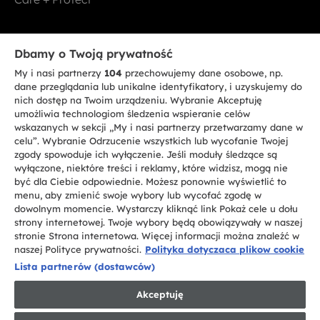
Bądź w kontakcie
Dbamy o Twoją prywatność
My i nasi partnerzy
104
przechowujemy dane osobowe, np.
ZAREJESTRUJ SIĘ TERAZ
dane przeglądania lub unikalne identyfikatory, i uzyskujemy do
nich dostęp na Twoim urządzeniu. Wybranie Akceptuję
umożliwia technologiom śledzenia wspieranie celów
wskazanych w sekcji „My i nasi partnerzy przetwarzamy dane w
celu”. Wybranie Odrzucenie wszystkich lub wycofanie Twojej
zgody spowoduje ich wyłączenie. Jeśli moduły śledzące są
CANDY HOOVER GROUP S.r.I. - jednoosobowa sp. z.o.o. - SIEDZIBA
wyłączone, niektóre treści i reklamy, które widzisz, mogą nie
STATUTOWA: Via Comolli, 57 - 20861 Brugherio (MB) - Włochy -
być dla Ciebie odpowiednie. Możesz ponownie wyświetlić to
SIEDZIBY ADMINISTRACYJNE: Via Privata Eden Fumagalli bez
nadanego numeru - 20861 Brugherio (MB) i Via Trento nr 20/A-22 - 20871
menu, aby zmienić swoje wybory lub wycofać zgodę w
Vimercate (MB) - Włochy - Tel.: +39.039.2086.1 - Faks: +39.039.2086.237 -
dowolnym momencie. Wystarczy kliknąć link Pokaż cele u dołu
Kapitał zakładowy 35.000.000,00 € wpłacony w całości - Kod identyfikacji
strony internetowej. Twoje wybory będą obowiązywały w naszej
podatkowej i nr wpisu do Rejestru przedsiębiorstw dla rejonu Mediolan-
stronie Strona internetowa. Więcej informacji można znaleźć w
Monza-Brianza-Lodi 04666310158 - NIP 00786860965 - Numer wpisu do
Repertorium Ekonomiczno - Administracyjnego REA: MB-1033934 -
naszej Polityce prywatności.
Polityka dotyczaca plikow cookie
Autoryzacja IT AEOF 211870 - Spółka podlega zarządzaniu i koordynacji
Lista partnerów (dostawców)
Candy S.p.A.
Akceptuję
PL / Polski