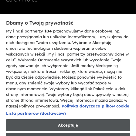
Bądź w kontakcie
Dbamy o Twoją prywatność
My i nasi partnerzy
104
przechowujemy dane osobowe, np.
ZAREJESTRUJ SIĘ TERAZ
dane przeglądania lub unikalne identyfikatory, i uzyskujemy do
nich dostęp na Twoim urządzeniu. Wybranie Akceptuję
umożliwia technologiom śledzenia wspieranie celów
wskazanych w sekcji „My i nasi partnerzy przetwarzamy dane w
celu”. Wybranie Odrzucenie wszystkich lub wycofanie Twojej
zgody spowoduje ich wyłączenie. Jeśli moduły śledzące są
CANDY HOOVER GROUP S.r.I. - jednoosobowa sp. z.o.o. - SIEDZIBA
wyłączone, niektóre treści i reklamy, które widzisz, mogą nie
STATUTOWA: Via Comolli, 57 - 20861 Brugherio (MB) - Włochy -
być dla Ciebie odpowiednie. Możesz ponownie wyświetlić to
SIEDZIBY ADMINISTRACYJNE: Via Privata Eden Fumagalli bez
nadanego numeru - 20861 Brugherio (MB) i Via Trento nr 20/A-22 - 20871
menu, aby zmienić swoje wybory lub wycofać zgodę w
Vimercate (MB) - Włochy - Tel.: +39.039.2086.1 - Faks: +39.039.2086.237 -
dowolnym momencie. Wystarczy kliknąć link Pokaż cele u dołu
Kapitał zakładowy 35.000.000,00 € wpłacony w całości - Kod identyfikacji
strony internetowej. Twoje wybory będą obowiązywały w naszej
podatkowej i nr wpisu do Rejestru przedsiębiorstw dla rejonu Mediolan-
stronie Strona internetowa. Więcej informacji można znaleźć w
Monza-Brianza-Lodi 04666310158 - NIP 00786860965 - Numer wpisu do
Repertorium Ekonomiczno - Administracyjnego REA: MB-1033934 -
naszej Polityce prywatności.
Polityka dotyczaca plikow cookie
Autoryzacja IT AEOF 211870 - Spółka podlega zarządzaniu i koordynacji
Lista partnerów (dostawców)
Candy S.p.A.
Akceptuję
PL / Polski