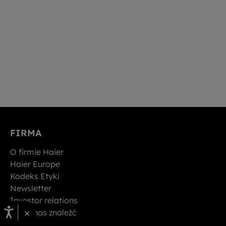
FIRMA
O firmie Haier
Haier Europe
Kodeks Etyki
Newsletter
Investor relations
×
Gdzie nas znaleźć