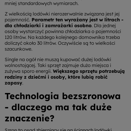
mniej standardowych wymiarach.
Z wielkością lodówki nierozerwalnie związana jest jej
pojemność.
Parametr ten wyrażany jest w litrach -
dla chłodziarki i zamrażarki osobno
. Dla jednej
osoby wystarczyć powinna chłodziarka o pojemności
120 litrów. Na każdego kolejnego domownika trzeba
doliczyć około 30 litrów. Oczywiście są to wielkości
szacunkowe.
Single na ogół nie muszą kupować dużej lodówki
wolnostojącej. Taki sprzęt zajmuje dużo miejsca i
zużywa sporo energii.
Większego sprzętu potrzebują
rodziny z dziećmi i osoby, które lubią robić
zapasy
.
Technologia bezszronowa
- dlaczego ma tak duże
znaczenie?
Szron to osad zbierający się na ścianach lodówki.