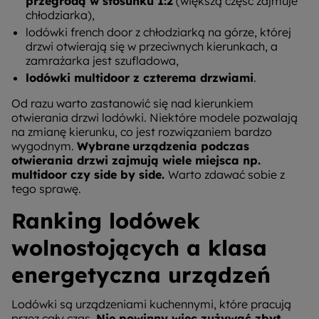
przegrodą w stosunku 1:2
(większą część zajmuje
chłodziarka),
lodówki french door z chłodziarką na górze, której
drzwi otwierają się w przeciwnych kierunkach, a
zamrażarka jest szufladowa,
lodówki multidoor z czterema drzwiami
.
Od razu warto zastanowić się nad kierunkiem
otwierania drzwi lodówki. Niektóre modele pozwalają
na zmianę kierunku, co jest rozwiązaniem bardzo
wygodnym.
Wybrane
urządzenia podczas
otwierania drzwi zajmują wiele miejsca np.
multidoor czy side by side.
Warto zdawać sobie z
tego sprawę.
Ranking lodówek
wolnostojących a klasa
energetyczna urządzeń
Lodówki są urządzeniami kuchennymi, które pracują
przez cały czas.
Nie powinny więc zużywać zbyt