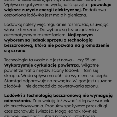
Wpływa negatywnie na wydajność sprzętu -
powoduje
większe zużycie energii elektrycznej.
Dodatkowo
oszroniona lodówka jest mało higieniczna.
Lodówkę należy więc regularnie rozmrażać, usuwając
właśnie ten szron. Do wyboru są też urządzenia z
automatycznym rozmrażaniem.
Najlepszym
wyborem są jednak sprzętu z technologią
bezszronową, która nie pozwala na gromadzenie
się szronu
.
Technologia ta wcale nie jest nowa - liczy 35 lat.
Wykorzystuje cyrkulację powietrza.
Wilgotne
powietrze trafia między ściany lodówki i tam się
skrapla. Woda spływa na dół - do wymiennika ciepła.
Stamtąd odparowuje na zewnątrz. Wilgoć jest usuwana
z lodówki i nie dochodzi do powstawania szronu.
Lodówki z technologią bezszronową nie wymagają
odmrażania.
Zapewniają też żywności lepsze warunki
do przechowywania. Produkty spożywcze przez długi
czas zachowują świeżość. Mogą jednak również
szybciej wysychać. Tutaj z pomocą przychodzą