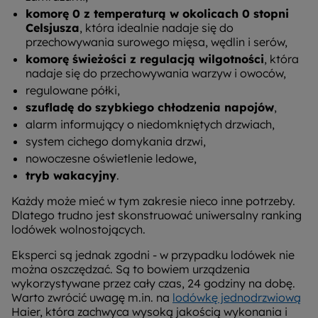
komorę 0 z temperaturą w okolicach 0 stopni
Celsjusza
, która idealnie nadaje się do
przechowywania surowego mięsa, wędlin i serów,
komorę świeżości z regulacją wilgotności
, która
nadaje się do przechowywania warzyw i owoców,
regulowane półki,
szufladę do szybkiego chłodzenia napojów
,
alarm informujący o niedomkniętych drzwiach,
system cichego domykania drzwi,
nowoczesne oświetlenie ledowe,
tryb wakacyjny
.
Każdy może mieć w tym zakresie nieco inne potrzeby.
Dlatego trudno jest skonstruować uniwersalny ranking
lodówek wolnostojących.
Eksperci są jednak zgodni - w przypadku lodówek nie
można oszczędzać. Są to bowiem urządzenia
wykorzystywane przez cały czas, 24 godziny na dobę.
Warto zwrócić uwagę m.in. na
lodówkę jednodrzwiową
Haier, która zachwyca wysoką jakością wykonania i