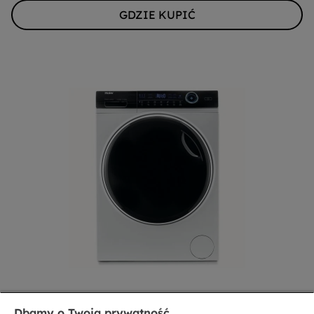
GDZIE KUPIĆ
Pralko-suszarki
Dbamy o Twoją prywatność