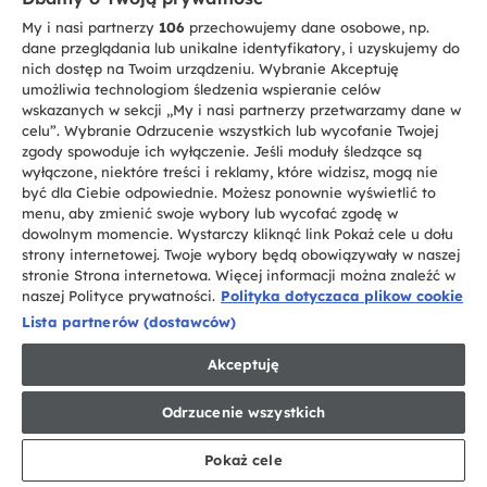
I-Pro Seria 7
My i nasi partnerzy
106
przechowujemy dane osobowe, np.
HWD120-B14979
dane przeglądania lub unikalne identyfikatory, i uzyskujemy do
nich dostęp na Twoim urządzeniu. Wybranie Akceptuję
umożliwia technologiom śledzenia wspieranie celów
wskazanych w sekcji „My i nasi partnerzy przetwarzamy dane w
Wolnostojąca, 12 / 8 Kg, 1400 RPM, Silnik Direct Motion,
celu”. Wybranie Odrzucenie wszystkich lub wycofanie Twojej
Combined cycle energy class E
zgody spowoduje ich wyłączenie. Jeśli moduły śledzące są
wyłączone, niektóre treści i reklamy, które widzisz, mogą nie
być dla Ciebie odpowiednie. Możesz ponownie wyświetlić to
menu, aby zmienić swoje wybory lub wycofać zgodę w
dowolnym momencie. Wystarczy kliknąć link Pokaż cele u dołu
strony internetowej. Twoje wybory będą obowiązywały w naszej
GDZIE KUPIĆ
stronie Strona internetowa. Więcej informacji można znaleźć w
naszej Polityce prywatności.
Polityka dotyczaca plikow cookie
Lista partnerów (dostawców)
Akceptuję
Odrzucenie wszystkich
Pokaż cele