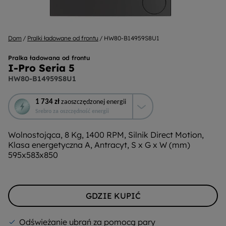
Dom
Pralki ładowane od frontu
HW80-B14959S8U1
Pralka ładowana od frontu
I-Pro Seria 5
HW80-B14959S8U1
To
1 734 zł
zaoszczędzonej energii
działanie
Srebro za oszczędność energii
otworzy
narzędzie
Wolnostojąca, 8 Kg, 1400 RPM, Silnik Direct Motion,
do
Klasa energetyczna A, Antracyt, S x G x W (mm)
oszczędzania
595x583x850
energii
Youreko.
GDZIE KUPIĆ
Odświeżanie ubrań za pomocą pary