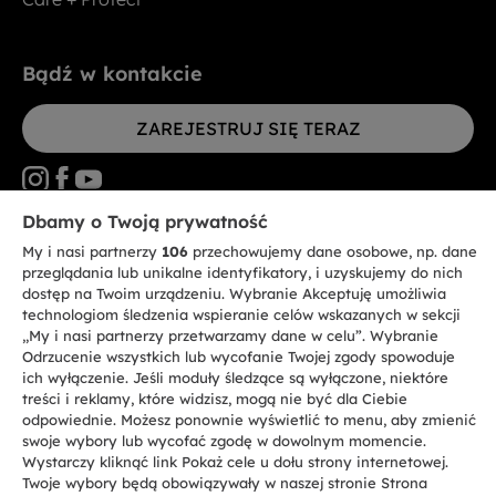
Bądź w kontakcie
ZAREJESTRUJ SIĘ TERAZ
Dbamy o Twoją prywatność
My i nasi partnerzy
106
przechowujemy dane osobowe, np. dane
CANDY HOOVER GROUP S.r.I. - jednoosobowa sp. z.o.o. - SIEDZIBA
STATUTOWA: Via Comolli, 57 - 20861 Brugherio (MB) - Włochy -
przeglądania lub unikalne identyfikatory, i uzyskujemy do nich
SIEDZIBY ADMINISTRACYJNE: Via Privata Eden Fumagalli bez
dostęp na Twoim urządzeniu. Wybranie Akceptuję umożliwia
nadanego numeru - 20861 Brugherio (MB) i Via Trento nr 20/A-22 - 20871
technologiom śledzenia wspieranie celów wskazanych w sekcji
Vimercate (MB) - Włochy - Tel.: +39.039.2086.1 - Faks: +39.039.2086.237 -
Kapitał zakładowy 35.000.000,00 € wpłacony w całości - Kod identyfikacji
„My i nasi partnerzy przetwarzamy dane w celu”. Wybranie
podatkowej i nr wpisu do Rejestru przedsiębiorstw dla rejonu Mediolan-
Odrzucenie wszystkich lub wycofanie Twojej zgody spowoduje
Monza-Brianza-Lodi 04666310158 - NIP 00786860965 - Numer wpisu do
ich wyłączenie. Jeśli moduły śledzące są wyłączone, niektóre
Repertorium Ekonomiczno - Administracyjnego REA: MB-1033934 -
treści i reklamy, które widzisz, mogą nie być dla Ciebie
Autoryzacja IT AEOF 211870 - Spółka podlega zarządzaniu i koordynacji
Candy S.p.A.
odpowiednie. Możesz ponownie wyświetlić to menu, aby zmienić
swoje wybory lub wycofać zgodę w dowolnym momencie.
Wystarczy kliknąć link Pokaż cele u dołu strony internetowej.
PL / Polski
Twoje wybory będą obowiązywały w naszej stronie Strona