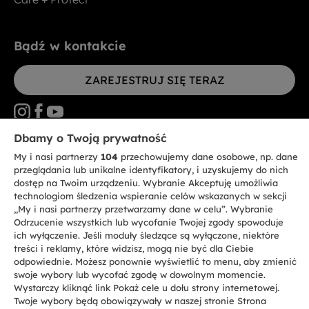
Bądź w kontakcie
ZAREJESTRUJ SIĘ TERAZ
Dbamy o Twoją prywatność
My i nasi partnerzy
104
przechowujemy dane osobowe, np. dane
CANDY HOOVER GROUP S.r.I. - jednoosobowa sp. z.o.o. - SIEDZIBA
STATUTOWA: Via Comolli, 57 - 20861 Brugherio (MB) - Włochy -
przeglądania lub unikalne identyfikatory, i uzyskujemy do nich
SIEDZIBY ADMINISTRACYJNE: Via Privata Eden Fumagalli bez
dostęp na Twoim urządzeniu. Wybranie Akceptuję umożliwia
nadanego numeru - 20861 Brugherio (MB) i Via Trento nr 20/A-22 - 20871
technologiom śledzenia wspieranie celów wskazanych w sekcji
Vimercate (MB) - Włochy - Tel.: +39.039.2086.1 - Faks: +39.039.2086.237 -
Kapitał zakładowy 35.000.000,00 € wpłacony w całości - Kod identyfikacji
„My i nasi partnerzy przetwarzamy dane w celu”. Wybranie
podatkowej i nr wpisu do Rejestru przedsiębiorstw dla rejonu Mediolan-
Odrzucenie wszystkich lub wycofanie Twojej zgody spowoduje
Monza-Brianza-Lodi 04666310158 - NIP 00786860965 - Numer wpisu do
ich wyłączenie. Jeśli moduły śledzące są wyłączone, niektóre
Repertorium Ekonomiczno - Administracyjnego REA: MB-1033934 -
treści i reklamy, które widzisz, mogą nie być dla Ciebie
Autoryzacja IT AEOF 211870 - Spółka podlega zarządzaniu i koordynacji
Candy S.p.A.
odpowiednie. Możesz ponownie wyświetlić to menu, aby zmienić
swoje wybory lub wycofać zgodę w dowolnym momencie.
Wystarczy kliknąć link Pokaż cele u dołu strony internetowej.
PL / Polski
Twoje wybory będą obowiązywały w naszej stronie Strona