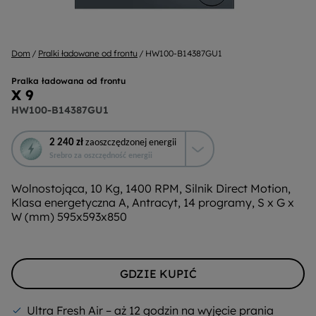
Dom
Pralki ładowane od frontu
HW100-B14387GU1
Pralka ładowana od frontu
X 9
HW100-B14387GU1
To
2 240 zł
zaoszczędzonej energii
działanie
Srebro za oszczędność energii
otworzy
narzędzie
Wolnostojąca, 10 Kg, 1400 RPM, Silnik Direct Motion,
do
Klasa energetyczna A, Antracyt, 14 programy, S x G x
oszczędzania
W (mm) 595x593x850
energii
Youreko.
GDZIE KUPIĆ
Ultra Fresh Air – aż 12 godzin na wyjęcie prania