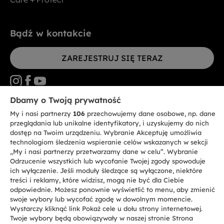
Bądź w kontakcie
ZAREJESTRUJ SIĘ TERAZ
Dbamy o Twoją prywatność
My i nasi partnerzy
106
przechowujemy dane osobowe, np. dane
CANDY HOOVER GROUP S.r.I. - jednoosobowa sp. z.o.o. - SIEDZIBA
STATUTOWA: Via Comolli, 57 - 20861 Brugherio (MB) - Włochy -
przeglądania lub unikalne identyfikatory, i uzyskujemy do nich
SIEDZIBY ADMINISTRACYJNE: Via Privata Eden Fumagalli bez
dostęp na Twoim urządzeniu. Wybranie Akceptuję umożliwia
nadanego numeru - 20861 Brugherio (MB) i Via Trento nr 20/A-22 - 20871
technologiom śledzenia wspieranie celów wskazanych w sekcji
Vimercate (MB) - Włochy - Tel.: +39.039.2086.1 - Faks: +39.039.2086.237 -
Kapitał zakładowy 35.000.000,00 € wpłacony w całości - Kod identyfikacji
„My i nasi partnerzy przetwarzamy dane w celu”. Wybranie
podatkowej i nr wpisu do Rejestru przedsiębiorstw dla rejonu Mediolan-
Odrzucenie wszystkich lub wycofanie Twojej zgody spowoduje
Monza-Brianza-Lodi 04666310158 - NIP 00786860965 - Numer wpisu do
ich wyłączenie. Jeśli moduły śledzące są wyłączone, niektóre
Repertorium Ekonomiczno - Administracyjnego REA: MB-1033934 -
treści i reklamy, które widzisz, mogą nie być dla Ciebie
Autoryzacja IT AEOF 211870 - Spółka podlega zarządzaniu i koordynacji
Candy S.p.A.
odpowiednie. Możesz ponownie wyświetlić to menu, aby zmienić
swoje wybory lub wycofać zgodę w dowolnym momencie.
Wystarczy kliknąć link Pokaż cele u dołu strony internetowej.
PL / Polski
Twoje wybory będą obowiązywały w naszej stronie Strona