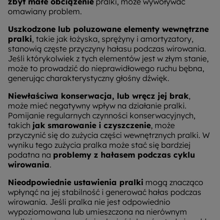
zbyt małe obciążenie
pralki, może wywoływać
omawiany problem.
Uszkodzone lub poluzowane elementy wewnętrzne
pralki
, takie jak łożyska, sprężyny i amortyzatory,
stanowią częste przyczyny hałasu podczas wirowania.
Jeśli którykolwiek z tych elementów jest w złym stanie,
może to prowadzić do nieprawidłowego ruchu bębna,
generując charakterystyczny głośny dźwięk.
Niewłaściwa konserwacja, lub wręcz jej brak
,
może mieć negatywny wpływ na działanie pralki.
Pomijanie regularnych czynności konserwacyjnych,
takich
jak smarowanie i czyszczenie
, może
przyczynić się do zużycia części wewnętrznych pralki. W
wyniku tego zużycia pralka może stać się bardziej
podatna na
problemy z hałasem podczas cyklu
wirowania
.
Nieodpowiednie ustawienia pralki
mogą znacząco
wpłynąć na jej stabilność i generować hałas podczas
wirowania. Jeśli pralka nie jest odpowiednio
wypoziomowana lub umieszczona na nierównym