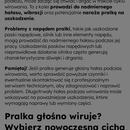
podłożu, może zacząć się chwiać i drgać w trakcie cyklu
wirowania. To z kolei
prowadzi do nadmiernego
hałasu, wibracji
oraz potencjalnie
naraża pralkę na
uszkodzenia
.
Problemy z napędem pralki
, takie jak uszkodzone
paski napędowe, silnik lub inne elementy napędu,
mogą prowadzić do nadmiernego hałasu podczas jej
pracy. Uszkodzenia pasków napędowych lub
nieprawidłowe działanie silnika często generują
charakterystyczne dźwięki i drgania.
Pamiętaj!
Jeśli pralka generuje głośny hałas podczas
wirowania, warto sprawdzić powyższe czynniki i
ewentualnie skontaktować się z profesjonalnym
serwisem technicznym, aby zdiagnozować i naprawić
problem. Długotrwały hałas podczas wirowania może
wskazywać na poważniejsze uszkodzenia, które
wymagają naprawy lub wymiany części.
Pralka głośno wiruje?
Wybierz nowoczesną cichą