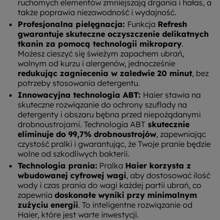
ruchomych elementów zmniejszają drgania i hałas, a
także poprawia niezawodność i wydajność.
Profesjonalna pielęgnacja:
Funkcja
Refresh
gwarantuje skuteczne oczyszczenie delikatnych
tkanin za pomocą technologii mikropary
.
Możesz cieszyć się świeżym zapachem ubrań,
wolnym od kurzu i alergenów, jednocześnie
redukując zagniecenia w zaledwie 20 minut
, bez
potrzeby stosowania detergentu.
Innowacyjna technologia ABT:
Haier stawia na
skuteczne rozwiązanie do ochrony szuflady na
detergenty i obszaru bębna przed niepożądanymi
drobnoustrojami. Technologia ABT
skutecznie
eliminuje do 99,7% drobnoustrojów
, zapewniając
czystość pralki i gwarantując, że Twoje pranie będzie
wolne od szkodliwych bakterii.
Technologia prania:
Pralka
Haier korzysta z
wbudowanej cyfrowej wagi
, aby dostosować ilość
wody i czas prania do wagi każdej partii ubrań, co
zapewnia
doskonałe wyniki przy minimalnym
zużyciu energii
. To inteligentne rozwiązanie od
Haier, które jest warte inwestycji.