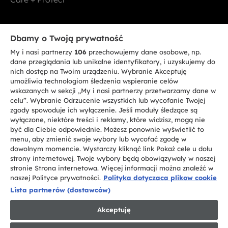
Bądź w kontakcie
Dbamy o Twoją prywatność
My i nasi partnerzy
106
przechowujemy dane osobowe, np.
ZAREJESTRUJ SIĘ TERAZ
dane przeglądania lub unikalne identyfikatory, i uzyskujemy do
nich dostęp na Twoim urządzeniu. Wybranie Akceptuję
umożliwia technologiom śledzenia wspieranie celów
wskazanych w sekcji „My i nasi partnerzy przetwarzamy dane w
celu”. Wybranie Odrzucenie wszystkich lub wycofanie Twojej
zgody spowoduje ich wyłączenie. Jeśli moduły śledzące są
CANDY HOOVER GROUP S.r.I. - jednoosobowa sp. z.o.o. - SIEDZIBA
wyłączone, niektóre treści i reklamy, które widzisz, mogą nie
STATUTOWA: Via Comolli, 57 - 20861 Brugherio (MB) - Włochy -
być dla Ciebie odpowiednie. Możesz ponownie wyświetlić to
SIEDZIBY ADMINISTRACYJNE: Via Privata Eden Fumagalli bez
nadanego numeru - 20861 Brugherio (MB) i Via Trento nr 20/A-22 - 20871
menu, aby zmienić swoje wybory lub wycofać zgodę w
Vimercate (MB) - Włochy - Tel.: +39.039.2086.1 - Faks: +39.039.2086.237 -
dowolnym momencie. Wystarczy kliknąć link Pokaż cele u dołu
Kapitał zakładowy 35.000.000,00 € wpłacony w całości - Kod identyfikacji
strony internetowej. Twoje wybory będą obowiązywały w naszej
podatkowej i nr wpisu do Rejestru przedsiębiorstw dla rejonu Mediolan-
stronie Strona internetowa. Więcej informacji można znaleźć w
Monza-Brianza-Lodi 04666310158 - NIP 00786860965 - Numer wpisu do
Repertorium Ekonomiczno - Administracyjnego REA: MB-1033934 -
naszej Polityce prywatności.
Polityka dotyczaca plikow cookie
Autoryzacja IT AEOF 211870 - Spółka podlega zarządzaniu i koordynacji
Lista partnerów (dostawców)
Candy S.p.A.
Akceptuję
PL / Polski