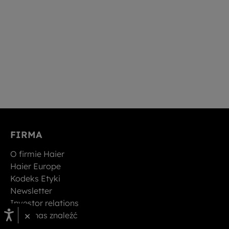
FIRMA
O firmie Haier
Haier Europe
Kodeks Etyki
Newsletter
Investor relations
×
Gdzie nas znaleźć