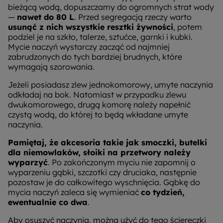
bieżącą wodą, dopuszczamy do ogromnych strat wody
—
nawet do 80 L
. Przed segregacją rzeczy warto
usunąć z nich wszystkie resztki żywności
, potem
podziel je na szkło, talerze, sztućce, garnki i kubki.
Mycie naczyń wystarczy zacząć od najmniej
zabrudzonych do tych bardziej brudnych, które
wymagają szorowania.
Jeżeli posiadasz zlew jednokomorowy, umyte naczynia
odkładaj na bok. Natomiast w przypadku zlewu
dwukomorowego, drugą komorę należy napełnić
czystą wodą, do której to będą wkładane umyte
naczynia.
Pamiętaj, że akcesoria takie jak smoczki, butelki
dla niemowlaków, słoiki na przetwory należy
wyparzyć
. Po zakończonym myciu nie zapomnij o
wyparzeniu gąbki, szczotki czy druciaka, następnie
pozostaw je do całkowitego wyschnięcia. Gąbkę do
mycia naczyń zaleca się wymieniać
co tydzień,
ewentualnie co dwa
.
Aby osuszyć naczynia, można użyć do tego ściereczki