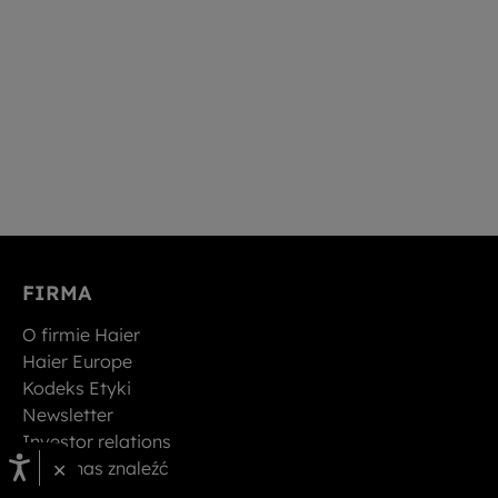
FIRMA
O firmie Haier
Haier Europe
Kodeks Etyki
Newsletter
Investor relations
×
Gdzie nas znaleźć