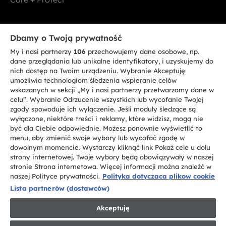
Bądź w kontakcie
Dbamy o Twoją prywatność
My i nasi partnerzy
106
przechowujemy dane osobowe, np.
ZAREJESTRUJ SIĘ TERAZ
dane przeglądania lub unikalne identyfikatory, i uzyskujemy do
nich dostęp na Twoim urządzeniu. Wybranie Akceptuję
umożliwia technologiom śledzenia wspieranie celów
wskazanych w sekcji „My i nasi partnerzy przetwarzamy dane w
celu”. Wybranie Odrzucenie wszystkich lub wycofanie Twojej
zgody spowoduje ich wyłączenie. Jeśli moduły śledzące są
CANDY HOOVER GROUP S.r.I. - jednoosobowa sp. z.o.o. - SIEDZIBA
wyłączone, niektóre treści i reklamy, które widzisz, mogą nie
STATUTOWA: Via Comolli, 57 - 20861 Brugherio (MB) - Włochy -
być dla Ciebie odpowiednie. Możesz ponownie wyświetlić to
SIEDZIBY ADMINISTRACYJNE: Via Privata Eden Fumagalli bez
nadanego numeru - 20861 Brugherio (MB) i Via Trento nr 20/A-22 - 20871
menu, aby zmienić swoje wybory lub wycofać zgodę w
Vimercate (MB) - Włochy - Tel.: +39.039.2086.1 - Faks: +39.039.2086.237 -
dowolnym momencie. Wystarczy kliknąć link Pokaż cele u dołu
Kapitał zakładowy 35.000.000,00 € wpłacony w całości - Kod identyfikacji
strony internetowej. Twoje wybory będą obowiązywały w naszej
podatkowej i nr wpisu do Rejestru przedsiębiorstw dla rejonu Mediolan-
stronie Strona internetowa. Więcej informacji można znaleźć w
Monza-Brianza-Lodi 04666310158 - NIP 00786860965 - Numer wpisu do
Repertorium Ekonomiczno - Administracyjnego REA: MB-1033934 -
naszej Polityce prywatności.
Polityka dotyczaca plikow cookie
Autoryzacja IT AEOF 211870 - Spółka podlega zarządzaniu i koordynacji
Lista partnerów (dostawców)
Candy S.p.A.
Akceptuję
PL / Polski