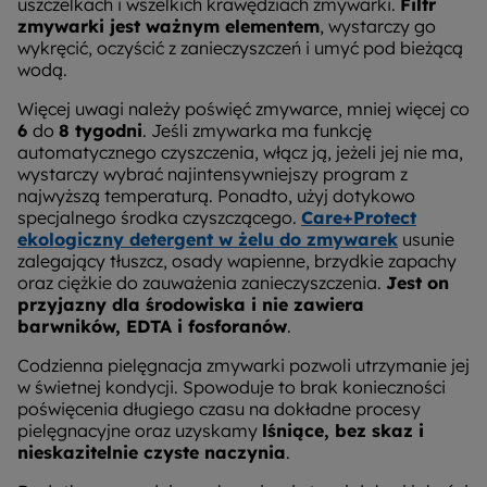
uszczelkach i wszelkich krawędziach zmywarki.
Filtr
zmywarki jest ważnym elementem
, wystarczy go
wykręcić, oczyścić z zanieczyszczeń i umyć pod bieżącą
wodą.
Więcej uwagi należy poświęć zmywarce, mniej więcej co
6
do
8 tygodni
. Jeśli zmywarka ma funkcję
automatycznego czyszczenia, włącz ją, jeżeli jej nie ma,
wystarczy wybrać najintensywniejszy program z
najwyższą temperaturą. Ponadto, użyj dotykowo
specjalnego środka czyszczącego.
Care+Protect
ekologiczny detergent w żelu do zmywarek
usunie
zalegający tłuszcz, osady wapienne, brzydkie zapachy
oraz ciężkie do zauważenia zanieczyszczenia.
Jest on
przyjazny dla środowiska i nie zawiera
barwników, EDTA i fosforanów
.
Codzienna pielęgnacja zmywarki pozwoli utrzymanie jej
w świetnej kondycji. Spowoduje to brak konieczności
poświęcenia długiego czasu na dokładne procesy
pielęgnacyjne oraz uzyskamy
lśniące, bez skaz i
nieskazitelnie czyste naczynia
.