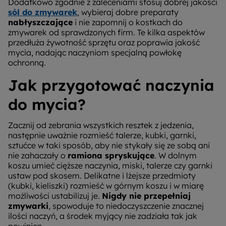
Dodatkowo zgodnie z zaleceniami stosuj dobrej jakości
sól do zmywarek
, wybieraj dobre preparaty
nabłyszczające
i nie zapomnij o kostkach do
zmywarek od sprawdzonych firm. Te kilka aspektów
przedłuża żywotność sprzętu oraz poprawia jakość
mycia, nadając naczyniom specjalną powłokę
ochronną.
Jak przygotować naczynia
do mycia?
Zacznij od zebrania wszystkich resztek z jedzenia,
następnie uważnie rozmieść talerze, kubki, garnki,
sztućce w taki sposób, aby nie stykały się ze sobą ani
nie zahaczały o
ramiona spryskujące
. W dolnym
koszu umieć cięższe naczynia, miski, talerze czy garnki
ustaw pod skosem. Delikatne i lżejsze przedmioty
(kubki, kieliszki) rozmieść w górnym koszu i w miarę
możliwości ustabilizuj je.
Nigdy nie przepełniaj
zmywarki
, spowoduje to niedoczyszczenie znacznej
ilości naczyń, a środek myjący nie zadziała tak jak
powinien.