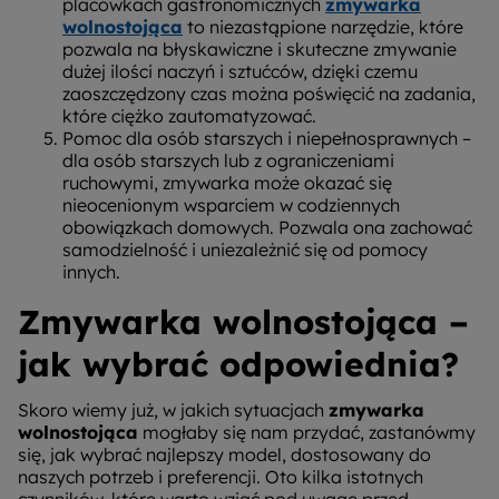
placówkach gastronomicznych
zmywarka
wolnostojąca
to niezastąpione narzędzie, które
pozwala na błyskawiczne i skuteczne zmywanie
dużej ilości naczyń i sztućców, dzięki czemu
zaoszczędzony czas można poświęcić na zadania,
które ciężko zautomatyzować.
Pomoc dla osób starszych i niepełnosprawnych –
dla osób starszych lub z ograniczeniami
ruchowymi, zmywarka może okazać się
nieocenionym wsparciem w codziennych
obowiązkach domowych. Pozwala ona zachować
samodzielność i uniezależnić się od pomocy
innych.
Zmywarka wolnostojąca –
jak wybrać odpowiednia?
Skoro wiemy już, w jakich sytuacjach
zmywarka
wolnostojąca
mogłaby się nam przydać, zastanówmy
się, jak wybrać najlepszy model, dostosowany do
naszych potrzeb i preferencji. Oto kilka istotnych
czynników, które warto wziąć pod uwagę przed