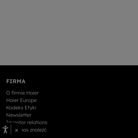
FIRMA
O firmie Haier
Haier Europe
Kodeks Etyki
Newsletter
Investor relations
×
Gdzie nas znaleźć