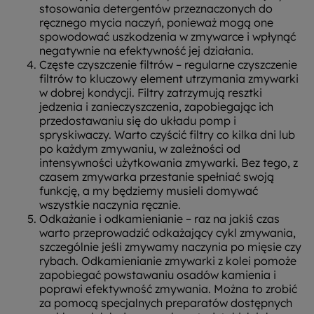
stosowania detergentów przeznaczonych do
ręcznego mycia naczyń, ponieważ mogą one
spowodować uszkodzenia w zmywarce i wpłynąć
negatywnie na efektywność jej działania.
Częste czyszczenie filtrów – regularne czyszczenie
filtrów to kluczowy element utrzymania zmywarki
w dobrej kondycji. Filtry zatrzymują resztki
jedzenia i zanieczyszczenia, zapobiegając ich
przedostawaniu się do układu pomp i
spryskiwaczy. Warto czyścić filtry co kilka dni lub
po każdym zmywaniu, w zależności od
intensywności użytkowania zmywarki. Bez tego, z
czasem zmywarka przestanie spełniać swoją
funkcję, a my będziemy musieli domywać
wszystkie naczynia ręcznie.
Odkażanie i odkamienianie – raz na jakiś czas
warto przeprowadzić odkażający cykl zmywania,
szczególnie jeśli zmywamy naczynia po mięsie czy
rybach. Odkamienianie zmywarki z kolei pomoże
zapobiegać powstawaniu osadów kamienia i
poprawi efektywność zmywania. Można to zrobić
za pomocą specjalnych preparatów dostępnych