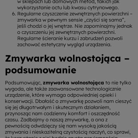
w sklepach lub domowych metod, takich jak
wykorzystanie octu lub kwasu cytrynowego.
Regularne czyszczenie zewnętrznych powierzchni –
zmywarka w pewnym sensie „czyści się sama”,
jeśli chodzi o jej wnętrze. Nie zapominajmy jednak
o czyszczeniu jej zewnętrznych powierzchni.
Regularne ścieranie kurzu i zabrudzeń pozwoli
zachować estetyczny wygląd urządzenia.
Zmywarka wolnostojąca –
podsumowanie
Podsumowując,
zmywarka wolnostojąca
to nie tylko
wygoda, ale także zaawansowane technologicznie
urządzenie, które wymaga odpowiedniej opieki i
konserwacji. Dbałość o zmywarkę pozwoli nam cieszyć
się jej długotrwałym i skutecznym działaniem,
przynosząc nam codzienny komfort i oszczędność
czasu. Zadbajmy o naszą zmywarkę, a ona z
pewnością odwdzięczy się nam wysoką jakością
zmywania i nieskazitelną czystością naczyń, co sprawi,
że korzystanie z niej będzie czystą przyjemnością.