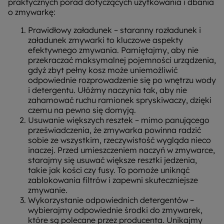
praktycznych porad dotyczących użytkowania i dbania
o zmywarkę:
Prawidłowy załadunek – staranny rozładunek i
załadunek zmywarki to kluczowe aspekty
efektywnego zmywania. Pamiętajmy, aby nie
przekraczać maksymalnej pojemności urządzenia,
gdyż zbyt pełny kosz może uniemożliwić
odpowiednie rozprowadzenie się po wnętrzu wody
i detergentu. Ułóżmy naczynia tak, aby nie
zahamować ruchu ramionek spryskiwaczy, dzięki
czemu na pewno się domyją.
Usuwanie większych resztek – mimo panującego
przeświadczenia, że zmywarka powinna radzić
sobie ze wszystkim, rzeczywistość wygląda nieco
inaczej. Przed umieszczeniem naczyń w zmywarce,
starajmy się usuwać większe resztki jedzenia,
takie jak kości czy fusy. To pomoże uniknąć
zablokowania filtrów i zapewni skuteczniejsze
zmywanie.
Wykorzystanie odpowiednich detergentów –
wybierajmy odpowiednie środki do zmywarek,
które są polecane przez producenta. Unikajmy