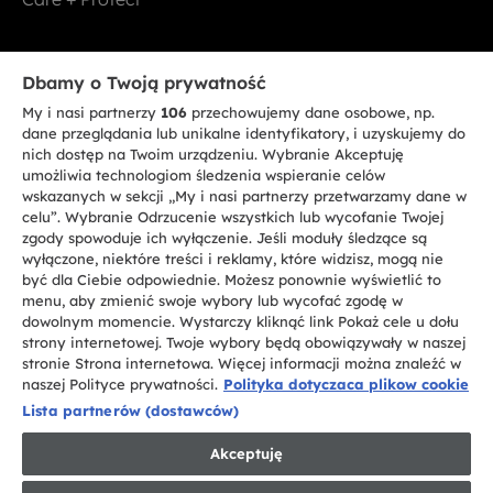
Bądź w kontakcie
Dbamy o Twoją prywatność
My i nasi partnerzy
106
przechowujemy dane osobowe, np.
ZAREJESTRUJ SIĘ TERAZ
dane przeglądania lub unikalne identyfikatory, i uzyskujemy do
nich dostęp na Twoim urządzeniu. Wybranie Akceptuję
umożliwia technologiom śledzenia wspieranie celów
wskazanych w sekcji „My i nasi partnerzy przetwarzamy dane w
celu”. Wybranie Odrzucenie wszystkich lub wycofanie Twojej
zgody spowoduje ich wyłączenie. Jeśli moduły śledzące są
CANDY HOOVER GROUP S.r.I. - jednoosobowa sp. z.o.o. - SIEDZIBA
wyłączone, niektóre treści i reklamy, które widzisz, mogą nie
STATUTOWA: Via Comolli, 57 - 20861 Brugherio (MB) - Włochy -
być dla Ciebie odpowiednie. Możesz ponownie wyświetlić to
SIEDZIBY ADMINISTRACYJNE: Via Privata Eden Fumagalli bez
nadanego numeru - 20861 Brugherio (MB) i Via Trento nr 20/A-22 - 20871
menu, aby zmienić swoje wybory lub wycofać zgodę w
Vimercate (MB) - Włochy - Tel.: +39.039.2086.1 - Faks: +39.039.2086.237 -
dowolnym momencie. Wystarczy kliknąć link Pokaż cele u dołu
Kapitał zakładowy 35.000.000,00 € wpłacony w całości - Kod identyfikacji
strony internetowej. Twoje wybory będą obowiązywały w naszej
podatkowej i nr wpisu do Rejestru przedsiębiorstw dla rejonu Mediolan-
stronie Strona internetowa. Więcej informacji można znaleźć w
Monza-Brianza-Lodi 04666310158 - NIP 00786860965 - Numer wpisu do
Repertorium Ekonomiczno - Administracyjnego REA: MB-1033934 -
naszej Polityce prywatności.
Polityka dotyczaca plikow cookie
Autoryzacja IT AEOF 211870 - Spółka podlega zarządzaniu i koordynacji
Lista partnerów (dostawców)
Candy S.p.A.
Akceptuję
PL / Polski