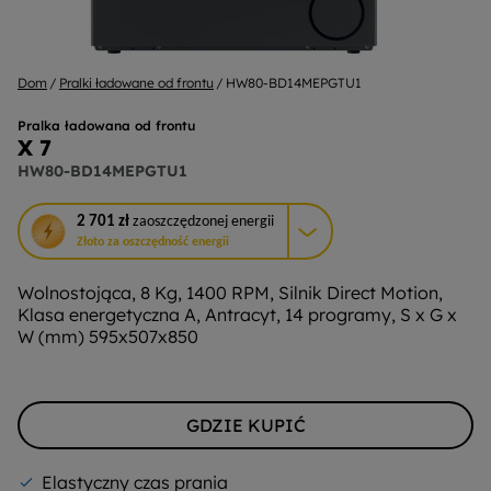
Dom
Pralki ładowane od frontu
HW80-BD14MEPGTU1
Pralka ładowana od frontu
X 7
HW80-BD14MEPGTU1
To
2 701 zł
zaoszczędzonej energii
działanie
Złoto za oszczędność energii
otworzy
narzędzie
Wolnostojąca, 8 Kg, 1400 RPM, Silnik Direct Motion,
do
Klasa energetyczna A, Antracyt, 14 programy, S x G x
oszczędzania
W (mm) 595x507x850
energii
Youreko.
GDZIE KUPIĆ
Elastyczny czas prania