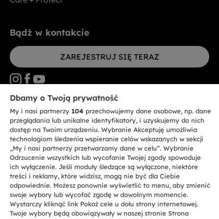
Bądź w kontakcie
ZAREJESTRUJ SIĘ TERAZ
Dbamy o Twoją prywatność
My i nasi partnerzy
104
przechowujemy dane osobowe, np. dane
CANDY HOOVER GROUP S.r.I. - jednoosobowa sp. z.o.o. - SIEDZIBA
STATUTOWA: Via Comolli, 57 - 20861 Brugherio (MB) - Włochy -
przeglądania lub unikalne identyfikatory, i uzyskujemy do nich
SIEDZIBY ADMINISTRACYJNE: Via Privata Eden Fumagalli bez
dostęp na Twoim urządzeniu. Wybranie Akceptuję umożliwia
nadanego numeru - 20861 Brugherio (MB) i Via Trento nr 20/A-22 - 20871
technologiom śledzenia wspieranie celów wskazanych w sekcji
Vimercate (MB) - Włochy - Tel.: +39.039.2086.1 - Faks: +39.039.2086.237 -
Kapitał zakładowy 35.000.000,00 € wpłacony w całości - Kod identyfikacji
„My i nasi partnerzy przetwarzamy dane w celu”. Wybranie
podatkowej i nr wpisu do Rejestru przedsiębiorstw dla rejonu Mediolan-
Odrzucenie wszystkich lub wycofanie Twojej zgody spowoduje
Monza-Brianza-Lodi 04666310158 - NIP 00786860965 - Numer wpisu do
ich wyłączenie. Jeśli moduły śledzące są wyłączone, niektóre
Repertorium Ekonomiczno - Administracyjnego REA: MB-1033934 -
treści i reklamy, które widzisz, mogą nie być dla Ciebie
Autoryzacja IT AEOF 211870 - Spółka podlega zarządzaniu i koordynacji
Candy S.p.A.
odpowiednie. Możesz ponownie wyświetlić to menu, aby zmienić
swoje wybory lub wycofać zgodę w dowolnym momencie.
Wystarczy kliknąć link Pokaż cele u dołu strony internetowej.
PL / Polski
Twoje wybory będą obowiązywały w naszej stronie Strona