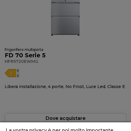
Frigorifero multiporta
FD 70 Serie 5
HFR5720EWMG
Libera installazione, 4 porte, No Frost, Luce Led, Classe E
Dove acquistare
La vostra privacy è per noi molto importante