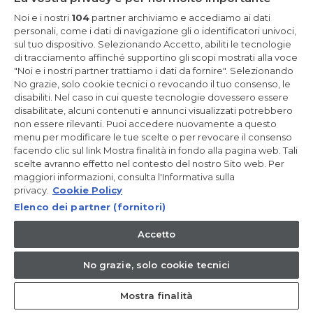
Noi e i nostri
104
partner archiviamo e accediamo ai dati
personali, come i dati di navigazione gli o identificatori univoci,
sul tuo dispositivo. Selezionando Accetto, abiliti le tecnologie
di tracciamento affinché supportino gli scopi mostrati alla voce
"Noi e i nostri partner trattiamo i dati da fornire". Selezionando
No grazie, solo cookie tecnici o revocando il tuo consenso, le
disabiliti. Nel caso in cui queste tecnologie dovessero essere
disabilitate, alcuni contenuti e annunci visualizzati potrebbero
non essere rilevanti. Puoi accedere nuovamente a questo
menu per modificare le tue scelte o per revocare il consenso
facendo clic sul link Mostra finalità in fondo alla pagina web. Tali
scelte avranno effetto nel contesto del nostro Sito web. Per
maggiori informazioni, consulta l'Informativa sulla
privacy.
Cookie Policy
Elenco dei partner (fornitori)
Accetto
Frigorifero multiporta
No grazie, solo cookie tecnici
FD 70 Serie 7
HFR7720DWMP
Mostra finalità